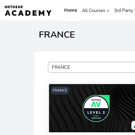
Skip to main content
Home
All Courses
3rd Party 
FRANCE
Course categories
AV Certification Level 2 - FRA
FRANCE