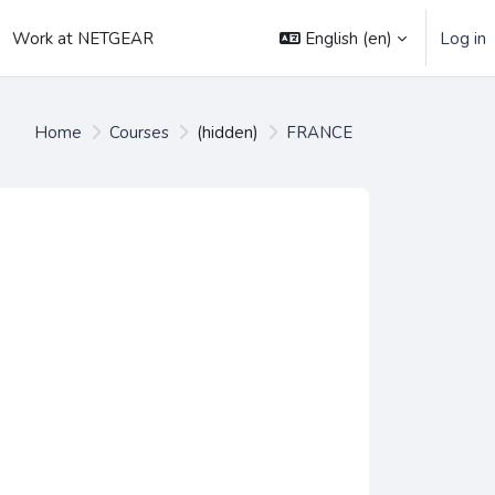
English ‎(en)‎
Log in
Work at NETGEAR
Home
Courses
(hidden)
FRANCE
es
urses