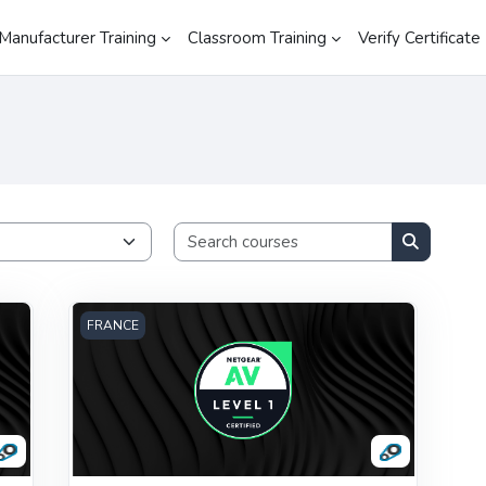
Manufacturer Training
Classroom Training
Verify Certificate
Search cours
Search co
AV Certification Level 1 - FRA
FRANCE